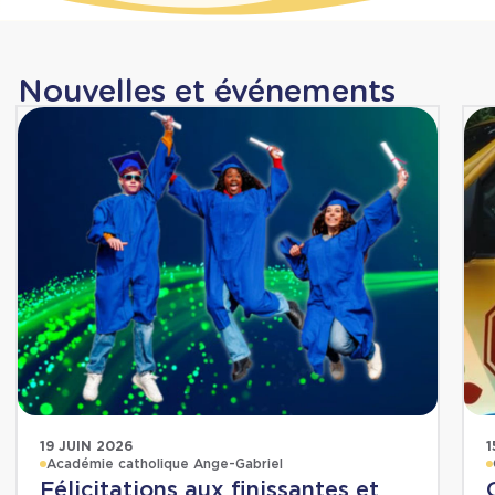
Nouvelles et événements
19 JUIN 2026
1
Académie catholique Ange-Gabriel
Félicitations aux finissantes et