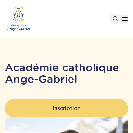
Aller
au
contenu
Open se
Op
principal
Académie catholique
Ange-Gabriel
Inscription