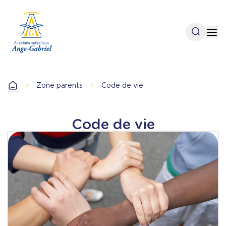
Aller
au
contenu
Open se
Op
principal
Zone parents
Code de vie
Accueil
Code de vie