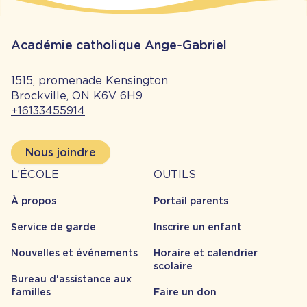
Académie catholique Ange-Gabriel
1515, promenade Kensington
Brockville, ON K6V 6H9
+16133455914
Nous joindre
À
Outils
L’ÉCOLE
OUTILS
propos
À propos
Portail parents
Service de garde
Inscrire un enfant
Nouvelles et événements
Horaire et calendrier
scolaire
Bureau d'assistance aux
familles
Faire un don