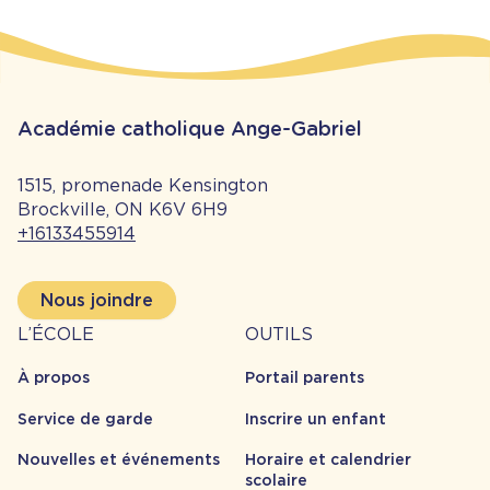
Académie catholique Ange-Gabriel
1515, promenade Kensington
Brockville, ON K6V 6H9
+16133455914
Nous joindre
À
Outils
L’ÉCOLE
OUTILS
propos
À propos
Portail parents
Service de garde
Inscrire un enfant
Nouvelles et événements
Horaire et calendrier
scolaire