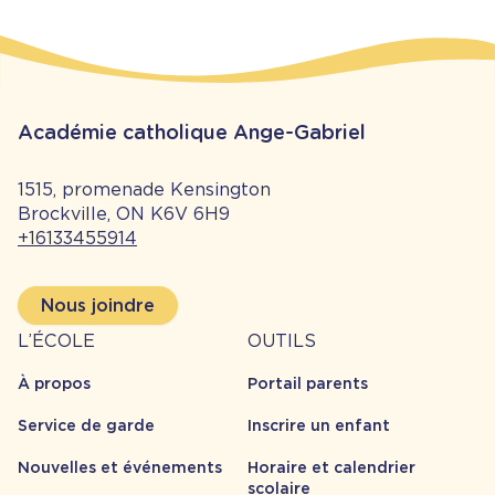
Académie catholique Ange-Gabriel
1515, promenade Kensington
Brockville, ON K6V 6H9
+16133455914
Nous joindre
À
Outils
L’ÉCOLE
OUTILS
propos
À propos
Portail parents
Service de garde
Inscrire un enfant
Nouvelles et événements
Horaire et calendrier
scolaire